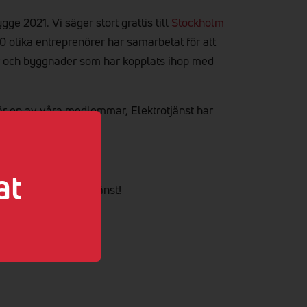
ge 2021. Vi säger stort grattis till
Stockholm
olika entreprenörer har samarbetat för att
ar och byggnader som har kopplats ihop med
där en av våra medlemmar, Elektrotjänst har
.
at
k Hamn och Elektrotjänst!