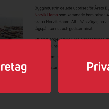
Byggindustrin delade ut priset för Årets Byg
Norvik Hamn
som kammade hem priset. 40 
skapa Norvik Hamn. Allt ifrån vägar, bro
tågspår, tunnel och godsterminal.
Ett stort projekt med flera byggnationer, 
stått för elinstallationen.
Läs mer om projektet och utmärkelsen
här
retag
Priv
Återigen stort grattis till Stockholm Norvi