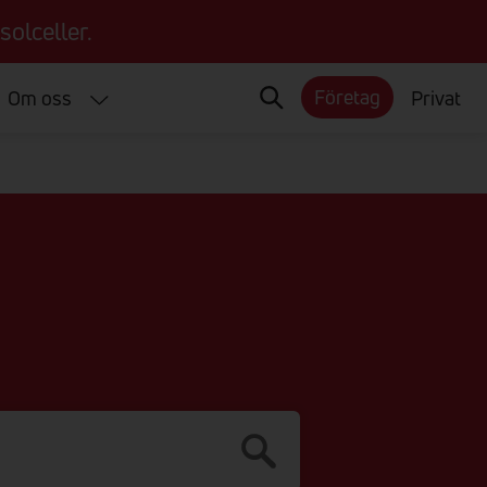
solceller.
Företag
Om oss
Privat