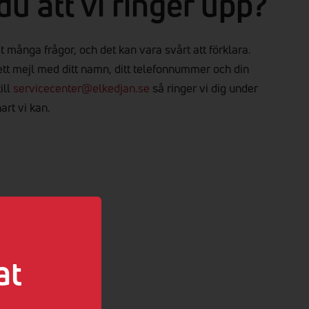
 du att vi ringer upp?
t många frågor, och det kan vara svårt att förklara.
ett mejl med ditt namn, ditt telefonnummer och din
ill
servicecenter@elkedjan.se
så ringer vi dig under
art vi kan.
at