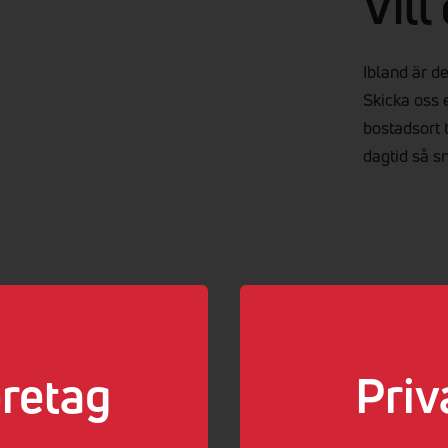
Vill
Ibland är de
Skicka oss 
bostadsort t
dagtid så sn
retag
Priv