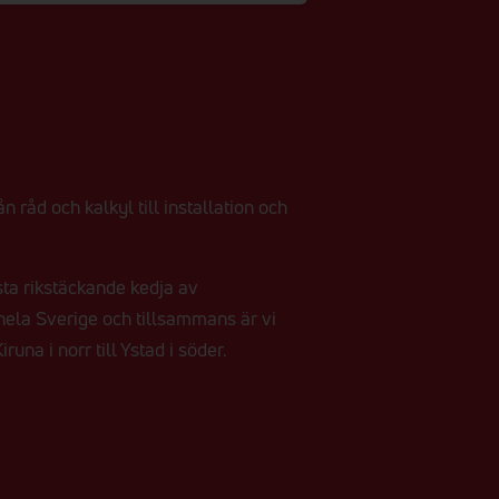
n råd och kalkyl till installation och
sta rikstäckande kedja av
r hela Sverige och tillsammans är vi
runa i norr till Ystad i söder.