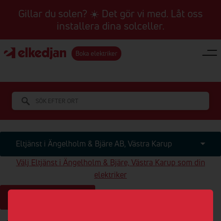
Gillar du solen? ☀️ Det gör vi med. Låt oss
installera dina solceller.
Boka elektriker
Eltjänst i Ängelholm & Bjäre AB, Västra Karup
Välj Eltjänst i Ängelholm & Bjäre, Västra Karup som din
elektriker
Visa närmaste