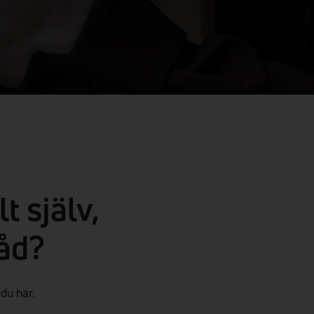
t själv,
råd?
 du har.