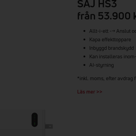
SAJ HS3
från 53
.900
Allt-i-ett
--> Anslut o
Kapa effekttoppare
Inbyggd brandskydd
Kan installeras inom
AI-styrning
*inkl. moms, efter avdrag f
Läs mer >>