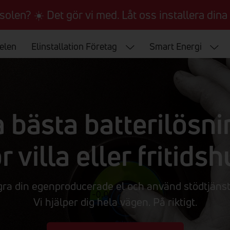
 solen? ☀️ Det gör vi med. Låt oss installera dina 
 elen
Elinstallation Företag
Smart Energi
a bästa batterilösn
r villa eller fritids
gra din egenproducerade el och använd stödtjänst
Vi hjälper dig hela vägen. På riktigt.