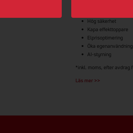
från 57.900 
Hög säkerhet
Kapa effekttoppare
Elprisoptimering
Öka egenanvändning
AI-styrning
*inkl. moms, efter avdrag f
Läs mer >>