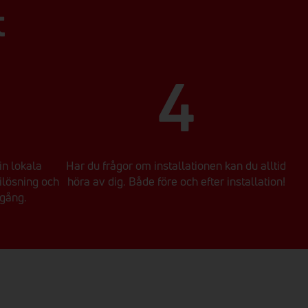
t
4
in lokala
Har du frågor om installationen kan du alltid
rilösning och
höra av dig. Både före och efter installation!
igång.