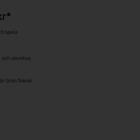
kr*
ch spela
- och utomhus
ör Grön Teknik.