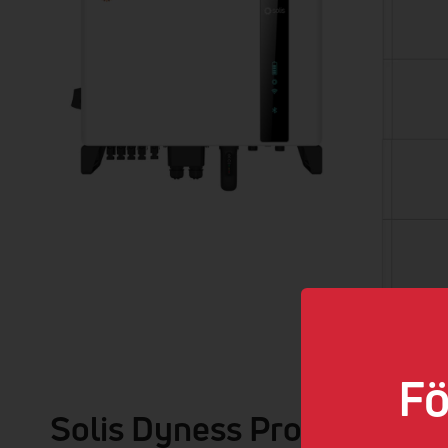
Fö
Solis Dyness Pro