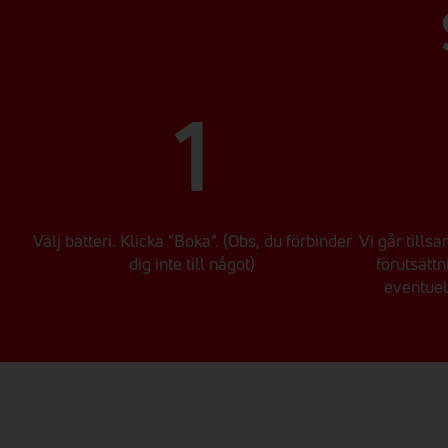
1
Välj batteri. Klicka "Boka". (Obs, du förbinder
Vi går tillsa
dig inte till något)
förutsättn
eventuel