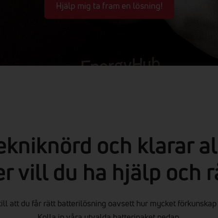
Hjälp mig ta fram en lösning!
ekniknörd och klarar all
er vill du ha hjälp och 
till att du får rätt batterilösning oavsett hur mycket förkunskap
Kolla in våra utvalda batteripaket nedan.