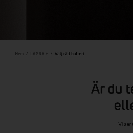
Hem
/
LAGRA +
/
Välj rätt batteri
Är du t
ell
Vi ser 