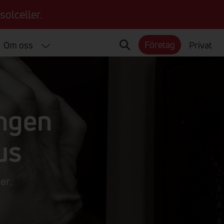
solceller.
Företag
Om oss
Privat
ingen
hus
er.