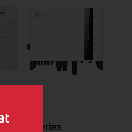
at
y Arctic Series