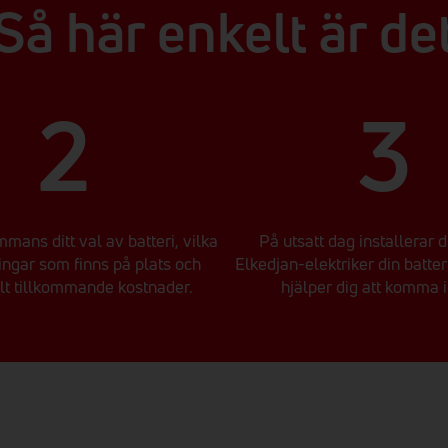
Så här enkelt är de
2
3
mmans ditt val av batteri, vilka
På utsatt dag installerar d
ingar som finns på plats och
Elkedjan-elektriker din batte
lt tillkommande kostnader.
hjälper dig att komma 