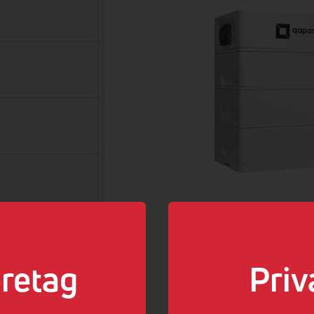
retag
Priv
Solis qapasit