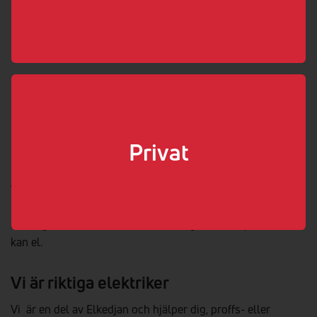
010-762 40 70
offert@curator.se
www.curator.se
Boka elektriker
Välj som min elektriker
Privat
Vi hjälper dig med elen!
Så länge det handlar om el kan vi säga att vi är proffs. Vi
kan el.
Vi är riktiga elektriker
Vi är en del av Elkedjan och hjälper dig, proffs- eller