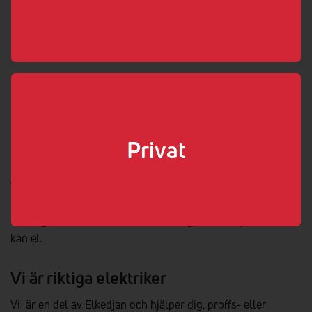
010-762 40 80
offert@curator.se
www.curator.se
Boka elektriker
Välj som min elektriker
Privat
Vi hjälper dig med elen!
Så länge det handlar om el kan vi säga att vi är proffs. Vi
kan el.
Vi är riktiga elektriker
Vi är en del av Elkedjan och hjälper dig, proffs- eller