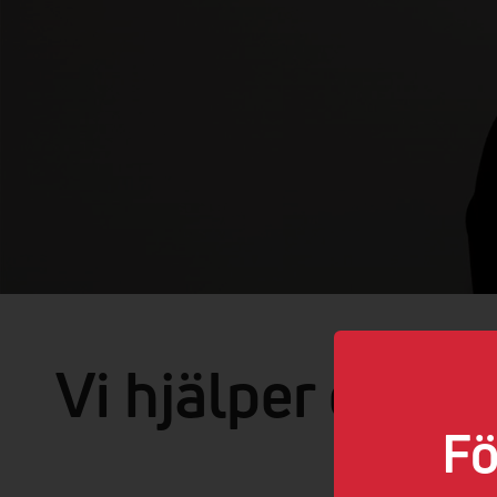
Vi hjälper dig m
Fö
Så länge det h