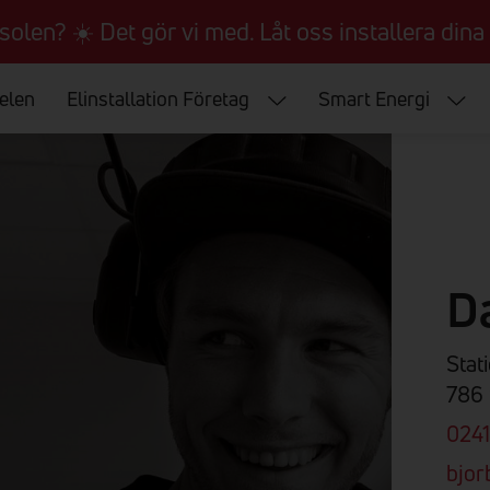
 solen? ☀️ Det gör vi med. Låt oss installera dina 
 elen
Elinstallation Företag
Smart Energi
Da
Stat
786 
0241
bjor