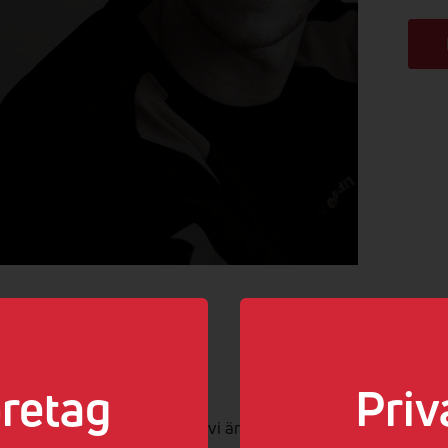
ed elen!
retag
Priv
andlar om el kan vi säga att vi är proffs. Vi kan el.