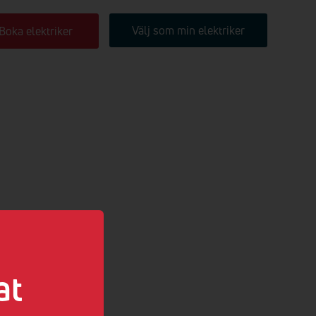
Välj som min elektriker
Boka elektriker
at