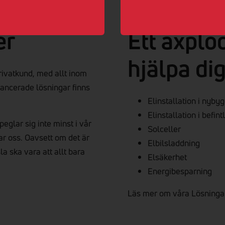
er
Ett axplo
hjälpa di
privatkund, med allt inom
avancerade lösningar finns
Elinstallation i nyby
Elinstallation i befint
eglar sig inte minst i vår
Solceller
tar oss. Oavsett om det är
Elbilsladdning
sla ska vara att allt bara
Elsäkerhet
Energibesparning
Läs mer om våra Lösninga