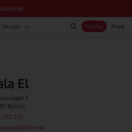
solceller.
Företag
Om oss
Privat
la El
ionsvägen 1
97 Björbo
-793 270
bo.jonas@elon.se