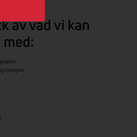
ck av vad vi kan
g med:
ggnation
lig fastighet
r