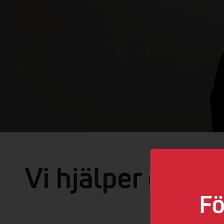
Vi hjälper dig m
Fö
Så länge det h