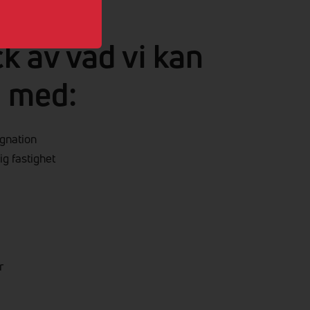
ck av vad vi kan
g med:
ggnation
lig fastighet
r