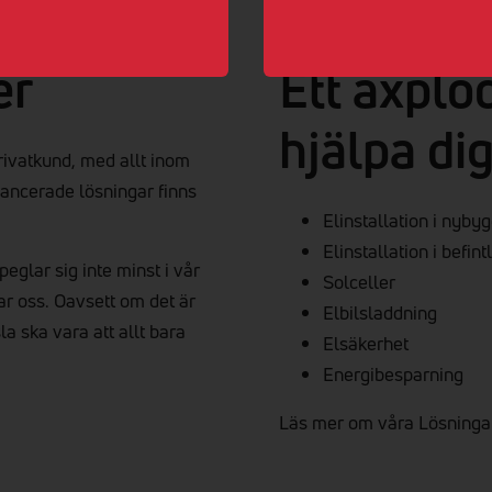
er
Ett axplo
hjälpa di
privatkund, med allt inom
avancerade lösningar finns
Elinstallation i nyby
Elinstallation i befint
eglar sig inte minst i vår
Solceller
tar oss. Oavsett om det är
Elbilsladdning
sla ska vara att allt bara
Elsäkerhet
Energibesparning
Läs mer om våra Lösninga