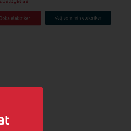
dalbyel.se
Välj som min elektriker
Boka elektriker
at