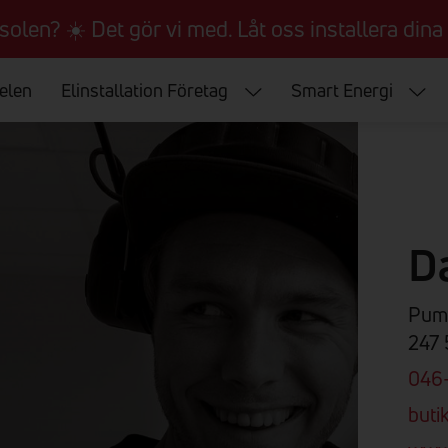
 solen? ☀️ Det gör vi med. Låt oss installera dina 
 elen
Elinstallation Företag
Smart Energi
D
Pum
247 
046
buti