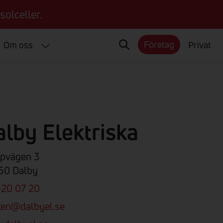
solceller.
Företag
Om oss
Privat
alby Elektriska
pvägen 3
50 Dalby
-20 07 20
ken@dalbyel.se