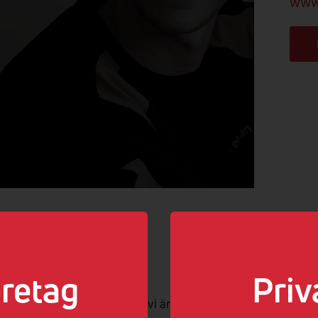
www.
ed elen!
retag
Priv
andlar om el kan vi säga att vi är proffs. Vi kan el.