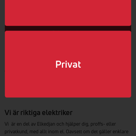
070-959 44 88
info@elteamsvensson.se
Boka elektriker
Välj som min elektriker
Privat
Vi hjälper dig med elen!
Så länge det handlar om el kan vi säga att vi är proffs. Vi
kan el.
Vi är riktiga elektriker
Vi är en del av Elkedjan och hjälper dig, proffs- eller
privatkund, med allt inom el. Oavsett om det gäller enklare