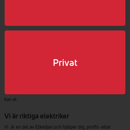
0380-37 05 89
info@elteknik.org
www.elteknik.org
Boka elektriker
Välj som min elektriker
Privat
Vi hjälper dig med elen!
Så länge det handlar om el kan vi säga att vi är proffs. Vi
kan el.
Vi är riktiga elektriker
Vi är en del av Elkedjan och hjälper dig, proffs- eller