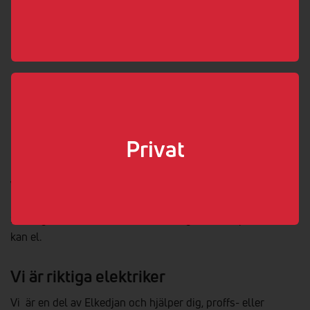
011-10 10 26
info@jateknik.se
www.jateknik.se
Boka elektriker
Välj som min elektriker
Privat
Vi hjälper dig med elen!
Så länge det handlar om el kan vi säga att vi är proffs. Vi
kan el.
Vi är riktiga elektriker
Vi är en del av Elkedjan och hjälper dig, proffs- eller