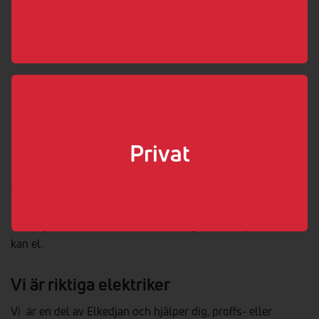
0221-136 40
info@kopingsel.se
www.kopingsel.se
Boka elektriker
Välj som min elektriker
Privat
Vi hjälper dig med elen!
Så länge det handlar om el kan vi säga att vi är proffs. Vi
kan el.
Vi är riktiga elektriker
Vi är en del av Elkedjan och hjälper dig, proffs- eller