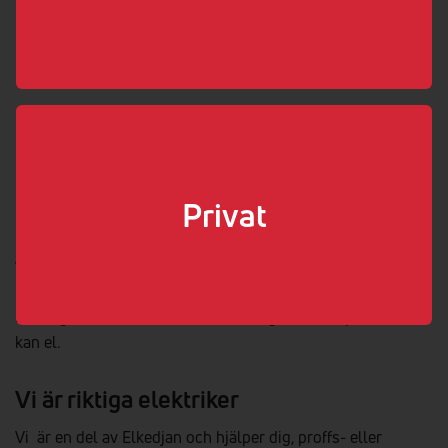
0435-139 60
butik@sondrabyel.se
www.sondrabyel.se
Boka elektriker
Välj som min elektriker
Privat
Vi hjälper dig med elen!
Så länge det handlar om el kan vi säga att vi är proffs. Vi
kan el.
Vi är riktiga elektriker
Vi är en del av Elkedjan och hjälper dig, proffs- eller