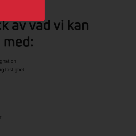
ck av vad vi kan
g med:
ggnation
lig fastighet
r