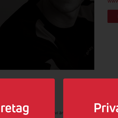
www.
ed elen!
retag
Priv
andlar om el kan vi säga att vi är proffs. Vi kan el.