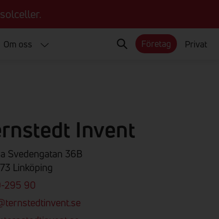
solceller.
Företag
Om oss
Privat
ernstedt Invent
ra Svedengatan 36B
73 Linköping
0-295 90
@ternstedtinvent.se