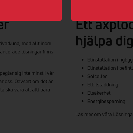
er
Ett axplo
hjälpa di
privatkund, med allt inom
avancerade lösningar finns
Elinstallation i nyby
Elinstallation i befint
eglar sig inte minst i vår
Solceller
tar oss. Oavsett om det är
Elbilsladdning
sla ska vara att allt bara
Elsäkerhet
Energibesparning
Läs mer om våra Lösninga