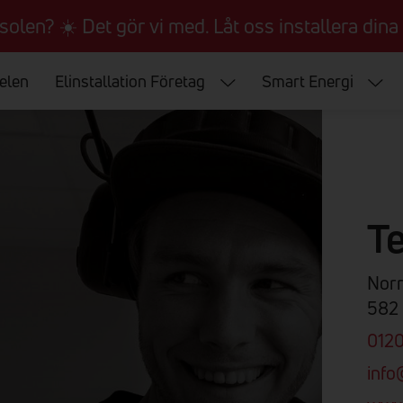
 solen? ☀️ Det gör vi med. Låt oss installera dina 
 elen
Elinstallation Företag
Smart Energi
T
Nor
582 
012
info