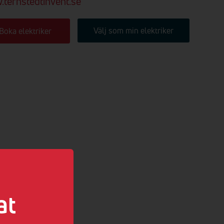
ternstedtinvent.se
Välj som min elektriker
Boka elektriker
at