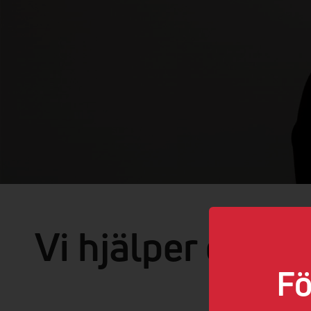
Vi hjälper dig m
Fö
Så länge det h