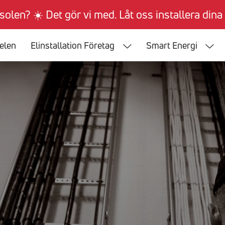
 solen? ☀️ Det gör vi med. Låt oss installera dina 
 elen
Elinstallation Företag
Smart Energi