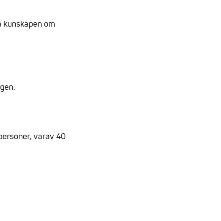
ka kunskapen om
agen.
 personer, varav 40