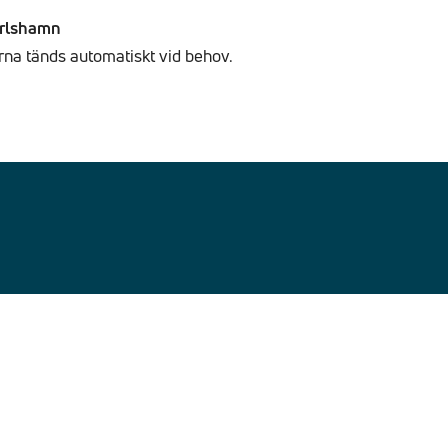
arlshamn
na tänds automatiskt vid behov.
Följ oss
Kontakt
LinkedIn
Idrottsvägen 7
334 33 Anderstorp
Facebook
Instagram
info@elkedjan.se