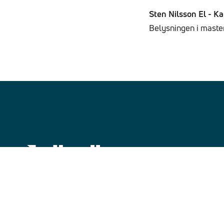
Sten Nilsson El - K
Belysningen i master
Elkedjan
Om oss
Här finns vi
Företag
Privat
Karriär
Kontakt