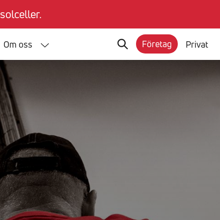
solceller.
Företag
Om oss
Privat