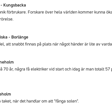
 - Kungsbacka
n unik förbrukare. Forskare över hela världen kommer kunna ö
rörelse.
iska - Borlänge
del, att snabbt finnas på plats när något händer är lite av vard
rineholm
å 70 år, några få elektriker vid start och idag är man totalt 57
neholm
taket, när det handlar om att "fånga solen".