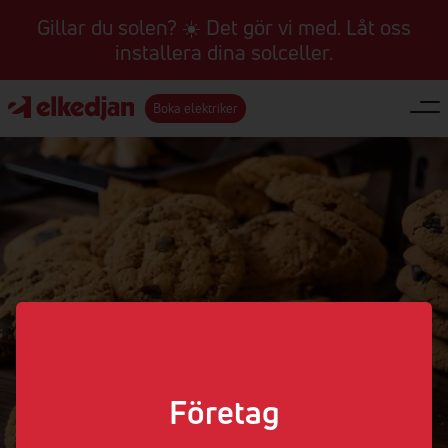
Gillar du solen? ☀️ Det gör vi med. Låt oss
installera dina solceller.
Boka elektriker
Cookies på hemsidan
Företag