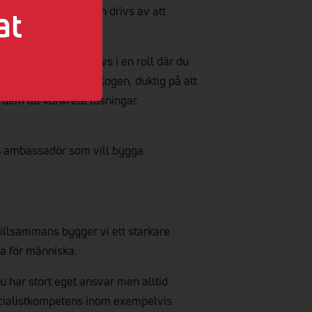
at
prenörens vardag och drivs av att
get och plan, och trivs i en roll där du
v. Du är lyhörd i dialogen, duktig på att
 dem till konkreta lösningar
en ambassadör som vill bygga
 Tillsammans bygger vi ett starkare
ka för människa.
u har stort eget ansvar men alltid
pecialistkompetens inom exempelvis