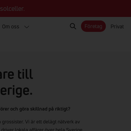
solceller.
Företag
Om oss
Privat
re till
erige.
örer och göra skillnad på riktigt?
grossister. Vi är ett delägt nätverk av
 driver lokala affärer över hela Sverige.