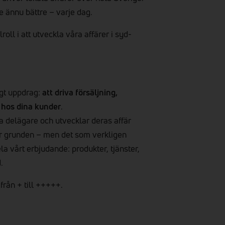
e ännu bättre – varje dag.
roll i att utveckla våra affärer i syd-
igt uppdrag:
att driva försäljning,
t hos dina kunder
.
a delägare och utvecklar deras affär
 är grunden – men det som verkligen
a vårt erbjudande: produkter, tjänster,
.
från + till +++++.