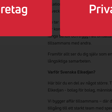
retag
Priv
relationsskapare som förstår entre
utveckla affärer över tid.
Du tar ansvar för din egen affär, bud
får kombinera struktur med affärsdri
fånga behov och trygg i att omsätta
tillsammans med andra.
Framför allt ser du dig själv som 
långsiktiga samarbeten.
Varför Svenska Elkedjan?
Här blir du en del av något större.
Elkedjan - bolag för bolag, männis
Vi bygger affär tillsammans – där d
tillgång till ett starkt team med s