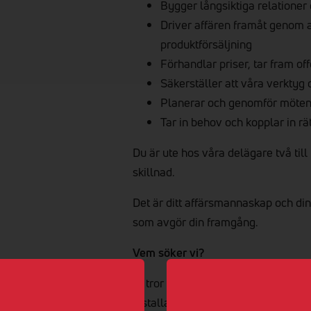
Bygger långsiktiga relatione
Driver affären framåt genom a
produktförsäljning
Förhandlar priser, tar fram off
Säkerställer att våra verktyg 
Planerar och genomför möten –
Tar in behov och kopplar in r
Du är ute hos våra delägare två till
skillnad.
Det är ditt affärsmannaskap och di
som avgör din framgång.
Vem söker vi?
Vi tror att du idag arbetar i en kund-
installationsbranschen och vill ta e