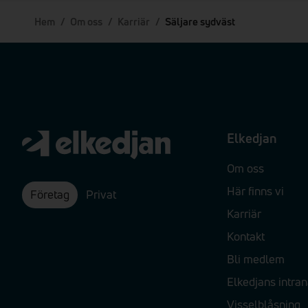
Hem
/
Om oss
/
Karriär
/
Säljare sydväst
Elkedjan
Om oss
Här finns vi
Företag
Privat
Karriär
Kontakt
Bli medlem
Elkedjans intran
Visselblåsning