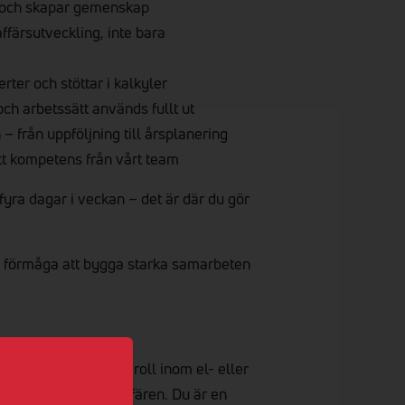
r och skapar gemenskap
ffärsutveckling, inte bara
erter och stöttar i kalkyler
och arbetssätt används fullt ut
 från uppföljning till årsplanering
ätt kompetens från vårt team
 fyra dagar i veckan – det är där du gör
n förmåga att bygga starka samarbeten
 eller säljorienterad roll inom el- eller
tt större grepp om affären. Du är en