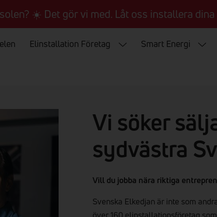
 solen? ☀️ Det gör vi med. Låt oss installera dina 
 elen
Elinstallation Företag
Smart Energi
Vi söker sälja
sydvästra Sv
Vill du jobba nära riktiga entrepren
Svenska Elkedjan är inte som andra 
över 160 elinstallationsföretag som