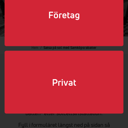
Företag
Hem
/
Satsa på sol med Samköpsrabatter
Vi är proffs på både sol och batteri!
Vi har koll på allt vad det gäller elinstallation, inte
Privat
minst
solceller och batterilagring. Känn dig trygg
när du bokar någon av våra riktiga elektriker runt
om i Sverige. Är du kund hos Samköpsrabatter? Då
får du dessutom ett lite bättre pris när du bokar en
batteri- eller solcellsinstallation.
Fyll i formuläret längst ned på sidan så