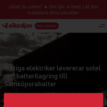
Gillar du solen? ☀️ Det gör vi med. Låt oss
installera dina solceller.
Boka elektriker
Riktiga elektriker levererar solel
och batterilagring till
Samköpsrabatter
Gäller dig som är kund till Samköpsrabatter