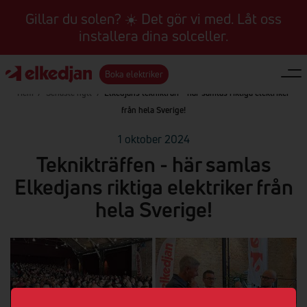
Gillar du solen? ☀️ Det gör vi med. Låt oss
installera dina solceller.
Boka elektriker
Hem
/
Senaste nytt
/
Elkedjans teknikträff - här samlas riktiga elektriker
från hela Sverige!
1 oktober 2024
Teknikträffen - här samlas
Elkedjans riktiga elektriker från
hela Sverige!