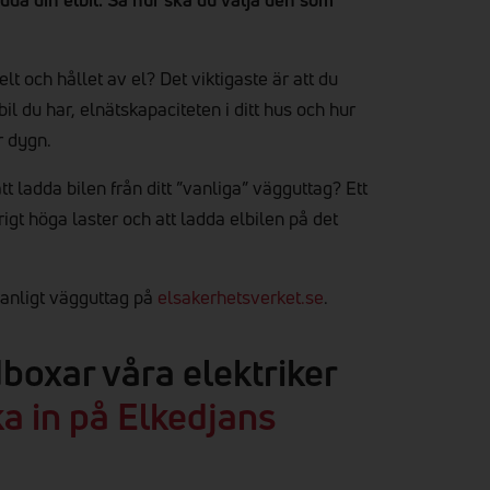
lt och hållet av el? Det viktigaste är att du
l du har, elnätskapaciteten i ditt hus och hur
r dygn.
tt ladda bilen från ditt ”vanliga” vägguttag? Ett
rigt höga laster och att ladda elbilen på det
vanligt vägguttag på
elsakerhetsverket.se
.
dboxar våra elektriker
ka in på Elkedjans