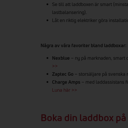
Se till att laddboxen är smart (mins
lastbalansering).
Låt en riktig elektriker göra installat
Några av våra favoriter bland laddboxar:
Nexblue
– ny på marknaden, smart o
>>
Zaptec Go
– storsäljare på svenska
Charge Amps
– med laddassistans fö
Luna här >>
Boka din laddbox på