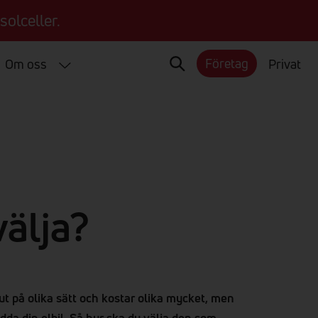
solceller.
Företag
Om oss
Privat
välja?
 ut på olika sätt och kostar olika mycket, men
dda din elbil. Så hur ska du välja den som