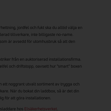
hettning, jordfel och fukt ska du alltid välja en
erad tillverkare, inte billigaste no‑name.
 som är avsedd för utomhusbruk så att den
ktriker från en auktoriserad installationsfirma.
 elfel och driftstopp, oavsett hur ”smart” boxen
n ett noggrant utvalt sortiment av trygga och
kare. När du bokat din laddbox, så är det din
g för att göra installationen.
ilsladdare hos
Elsäkerhetsverket
.