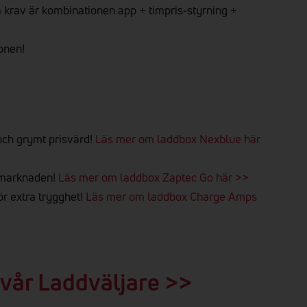
ta krav är kombinationen app + timpris‑styrning +
ionen!
ch grymt prisvärd!
Läs mer om laddbox Nexblue här
 marknaden!
Läs mer om laddbox Zaptec Go här >>
r extra trygghet!
Läs mer om laddbox Charge Amps
 vår Laddväljare >>