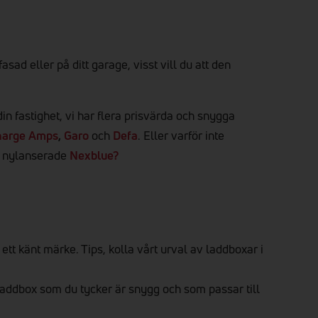
sad eller på ditt garage, visst vill du att den
in fastighet, vi har flera prisvärda och snygga
harge Amps
,
Garo
och
Defa
. Eller varför inte
n nylanserade
Nexblue?
ett känt märke. Tips, kolla vårt urval av laddboxar i
laddbox som du tycker är snygg och som passar till