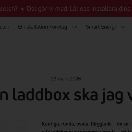
 solen? ☀️ Det gör vi med. Låt oss installera dina 
 elen
Elinstallation Företag
Smart Energi
23 mars 2026
n laddbox ska jag 
Kantiga, runda, ovala, färgglada – de ser
alla laddboxar har samma uppgift – att la