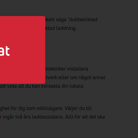
ta brukar vi helt enkelt säga ”dubbelriktad
beredda för dubbelriktad laddning.
at
sam
t. Att låta en lokal elektriker installera
 byter router i ditt nätverk eller om något annat
att veta att du kan kontakta din lokala
t för dig som elbilsägare. Väljer du till
r
ingår två års laddassistans. Allt för att det ska