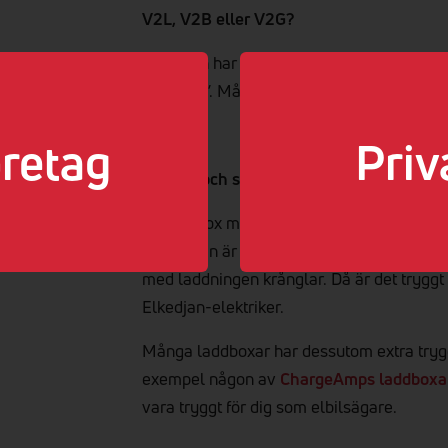
V2L, V2B eller V2G?
Kärt barn har många namn, men för det mes
laddning”. Många av våra laddboxar är för
retag
Priv
Garanti och support – så du inte står en
Välj en box med lång garanti och bra suppor
laddboxen är guld värt ifall du till exempel
med laddningen krånglar. Då är det tryggt 
Elkedjan-elektriker.
Många laddboxar har dessutom extra trygghe
exempel någon av
ChargeAmps laddboxa
vara tryggt för dig som elbilsägare.