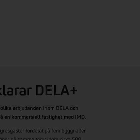
klarar DELA+
s olika erbjudanden inom DELA och
å en kommersiell fastighet med IMD.
yresgäster fördelat på fem byggnader
igger på samma tomt inom cirka 500