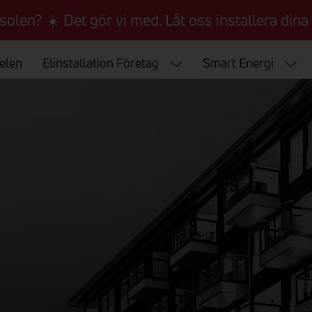
 solen? ☀️ Det gör vi med. Låt oss installera dina 
 elen
Elinstallation Företag
Smart Energi