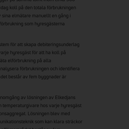
dag koll på den totala förbrukningen
v sina elmätare manuellt en gång i
tförbrukning som hyresgästerna
ystem för att skapa debiteringsunderlag
rje hyresgäst för att ha koll på
ta elförbrukning på alla
analysera förbrukningen och identifiera
ådet består av fem byggnader är
genomgång av lösningen av Elkedjans
en temperaturgivare hos varje hyresgäst
tionsaggregat. Lösningen blev med
ikationsteknik som kan klara sträckor