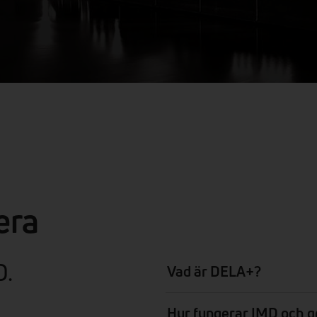
era
D.
Vad är DELA+?
Hur fungerar IMD och