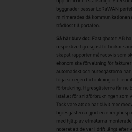
upp till 10 km i stadsmiljö. Efters
byggnader passar LoRaWAN perfekt
minimerades då kommunikationen m
trådlöst till portalen.
Så här blev det:
Fastigheten AB har 
respektive hyresgäst förbrukar sam
skapat rapporter månadsvis som ski
ekonomiska förvaltning för fakturer
automatiskt och hyresgästerna har få
följa sin egen förbrukning och ino
förbrukning. Hyresgästerna får nu be
istället för snittförbrukningen som v
Tack vare att de har blivit mer med
hyresgästerna gjort en energibespa
med hjälp av elmätarna monterade 
noterat att de var i drift långt eft