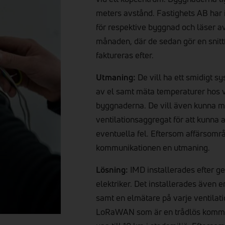
meters avstånd. Fastighets AB har i
för respektive byggnad och läser a
månaden, där de sedan gör en snit
faktureras efter.
Utmaning:
De vill ha ett smidigt s
av el samt mäta temperaturer hos va
byggnaderna. De vill även kunna mä
ventilationsaggregat för att kunna 
eventuella fel. Eftersom affärsomr
kommunikationen en utmaning.
Lösning:
IMD installerades efter 
elektriker. Det installerades även 
samt en elmätare på varje ventila
LoRaWAN som är en trådlös kommun