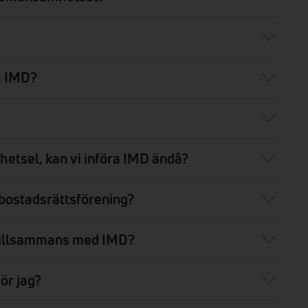
ra IMD?
etsel, kan vi införa IMD ändå?
 bostadsrättsförening?
 tillsammans med IMD?
ör jag?