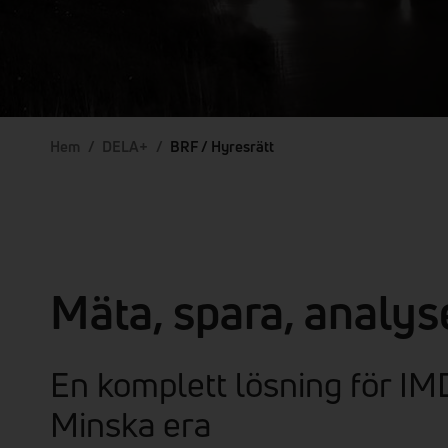
Hem
/
DELA+
/
BRF / Hyresrätt
Mäta, spara, analys
En komplett lösning för IM
Minska era