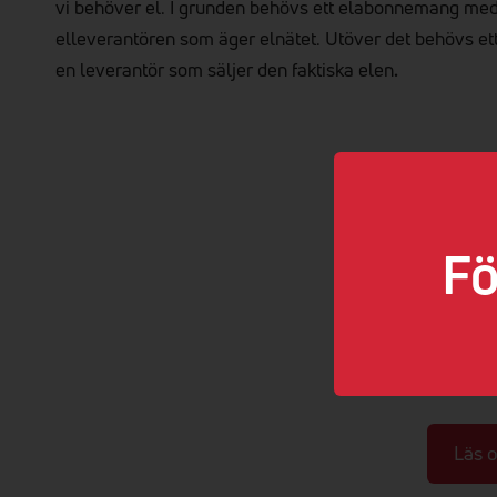
vi behöver el. I grunden behövs ett elabonnemang me
elleverantören som äger el­nätet. Utöver det behövs et
en leverantör som säljer den faktiska elen
.
Fö
Läs 