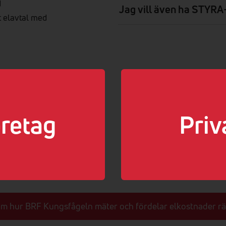
d
Jag vill även ha STYRA+
t elavtal med
retag
Priv
om hur BRF Kungsfågeln mäter och fördelar elkostnader rät