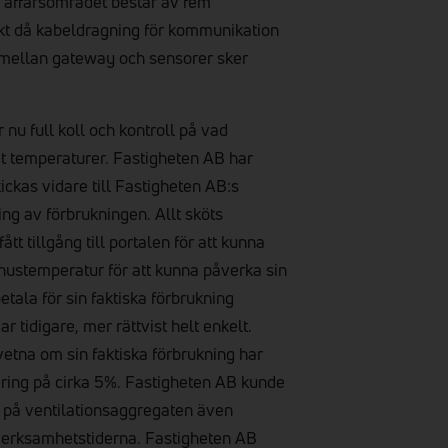
om affärsområdet består av fem
 då kabeldragning för kommunikation
ellan gateway och sensorer sker
nu full koll och kontroll på vad
t temperaturer. Fastigheten AB har
ckas vidare till Fastigheten AB:s
ing av förbrukningen. Allt sköts
tt tillgång till portalen för att kunna
mhustemperatur för att kunna påverka sin
tala för sin faktiska förbrukning
ar tidigare, mer rättvist helt enkelt.
vetna om sin faktiska förbrukning har
ring på cirka 5%. Fastigheten AB kunde
på ventilationsaggregaten även
er verksamhetstiderna. Fastigheten AB