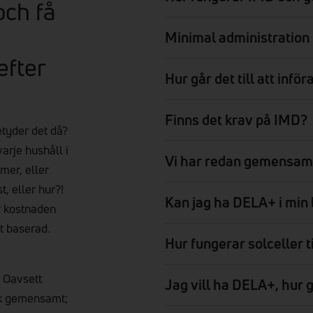
ch få
Minimal administration
efter
Hur går det till att infö
Finns det krav på IMD?
tyder det då?
arje hushåll i
Vi har redan gemensamh
 mer, eller
t, eller hur?!
Kan jag ha DELA+ i min
r kostnaden
lt baserad.
Hur fungerar solceller
 Oavsett
Jag vill ha DELA+, hur g
ak gemensamt;