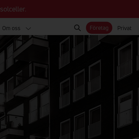
solceller.
Företag
Om oss
Privat