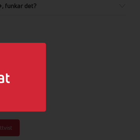
, funkar det?
at
tvist