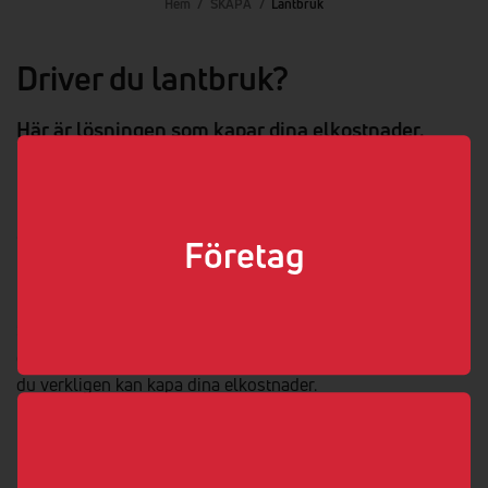
Hem
/
SKAPA
/
Lantbruk
Driver du lantbruk?
Här är lösningen som kapar dina elkostnader.
Riktiga elektriker berättar.
Hur går det till? Frågan är berättigad, idag lovar många
”allt” inom sitt enskilda område.
Företag
Från solenergi till ladd och lagring.
Som riktiga elektriker sitter vi på helheten; kunskapen om
de olika delarna och hur de fungerar ihop = det som gör att
du verkligen kan kapa dina elkostnader.
Vi låter en riktig elektriker berätta;
- Många gör misstaget att satsa på en enstaka del, när det
handlar om att tänka helhet. Att hitta en kombo av sol,