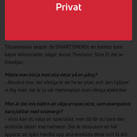
Privat
lagring, ladd och styrning som är bäst för just dig och ditt
lantbruk.
Vi bygger våra skräddarsydda lösningar på fem steg;
SKAPA, LAGRA, LADDA, STYRA och DELA.
Tillsammans skapar de SMART ENERGI, en kombo som
kapar elkostnader, säger Jonas Thomson, Slite El del av
Elkedjan.
Måste man börja med alla delar på en gång?
- Absolut inte, det viktiga är att ha en plan, och den hjälper
vi dig med, det är ju vår hemmaplan som riktiga elektriker.
Men är det inte bättre att välja en specialist, som exempelvis
bara jobbar med solenergi?
- Visst kan du välja en specialist, men då får du bara den
enskilda delen. Inte helheten. Det är dessutom en hel
apparat att själv handla upp alla enskilda delar och få allt